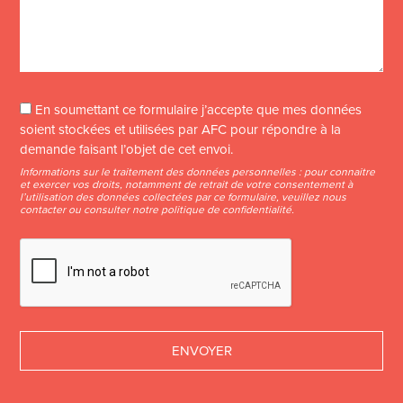
En soumettant ce formulaire j’accepte que mes données
soient stockées et utilisées par AFC pour répondre à la
demande faisant l’objet de cet envoi.
Informations sur le traitement des données personnelles : pour connaitre
et exercer vos droits, notamment de retrait de votre consentement à
l’utilisation des données collectées par ce formulaire, veuillez nous
contacter ou consulter notre
politique de confidentialité
.