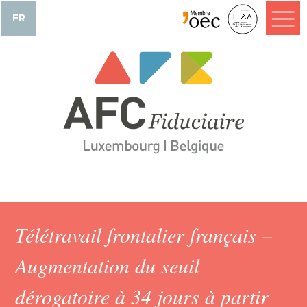
FR
Télétravail frontalier français –
Augmentation du seuil
dérogatoire à 34 jours à partir