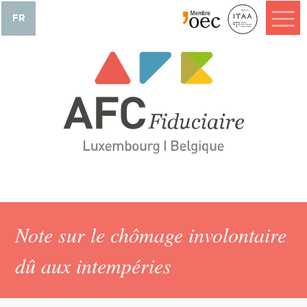
FR
Note sur le chômage involontaire
dû aux intempéries